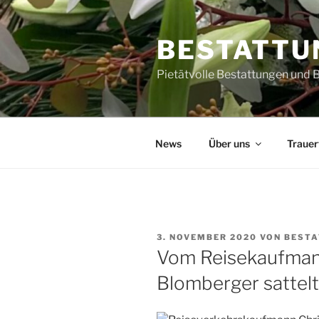
Zum
Inhalt
BESTATTU
springen
Pietätvolle Bestattungen und
News
Über uns
Trauer
VERÖFFENTLICHT
3. NOVEMBER 2020
VON
BESTA
AM
Vom Reisekaufmann
Blomberger sattel