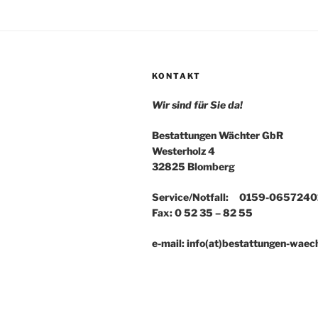
KONTAKT
Wir sind für Sie da!
Bestattungen Wächter GbR
Westerholz 4
32825 Blomberg
Service/Notfall: 0159-0657240
Fax: 0 52 35 – 82 55
e-mail: info(at)bestattungen-waec