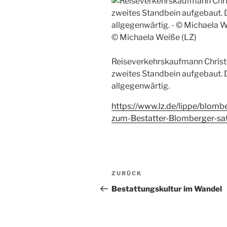
© Michaela Weiße (LZ)
Reiseverkehrskaufmann Christia
zweites Standbein aufgebaut. D
allgegenwärtig.
https://www.lz.de/lippe/blo
zum-Bestatter-Blomberger-sat
Beitragsnavigation
Vorheriger
ZURÜCK
Beitrag
Bestattungskultur im Wandel